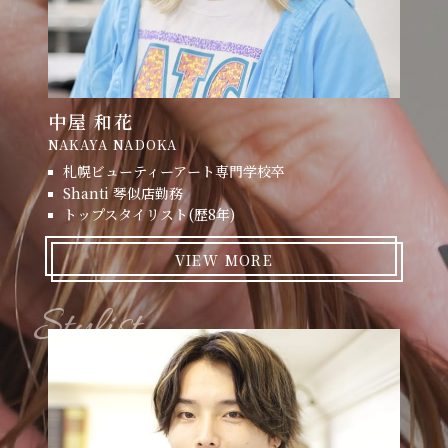
中屋 和花
NAKAYA NADOKA
札幌ビューティーアート専門学校卒
Shanti 琴似店勤務
トップスタイリスト(歴8年)
VIEW MORE
Stylist