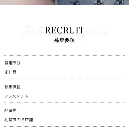
Job Description
募集要項
雇用形態
正社員
募集職種
アシスタント
配属先
札幌市内各店舗