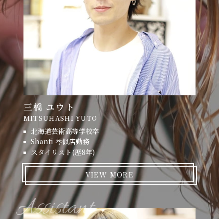
三橋 ユウト
MITSUHASHI YUTO
北海道芸術高等学校卒
Shanti 琴似店勤務
スタイリスト(歴8年)
VIEW MORE
Assistant