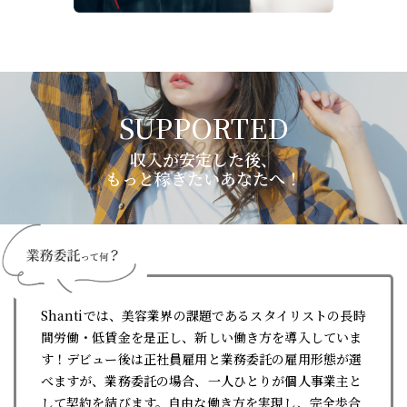
Support
収入が安定した後、
もっと稼ぎたいあなたへ！
Shantiでは、美容業界の課題であるスタイリストの長時
間労働・低賃金を是正し、新しい働き方を導入していま
す！デビュー後は正社員雇用と業務委託の雇用形態が選
べますが、業務委託の場合、一人ひとりが個人事業主と
して契約を結びます。自由な働き方を実現し、完全歩合