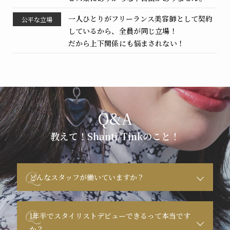
一人ひとりがフリーランス美容師として契約
公平な
立場
しているから、全員が同じ立場！
だから上下関係にも悩まされない！
教えて！Shanti/Tinkのこと！
Q
どんなスタッフが働いていますか？
Q
1年半でスタイリストデビューできるって本当です
か？