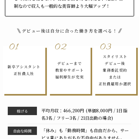
制なので収入も一般的な美容師より大幅アップ！
デビュー後は自分に合った働き方を選べる！
01
02
03
スタイリスト
デビューまで
デビュー後
新卒アシスタント
教育やサポート
業務委託契約
正社員入社
福利厚生が充実
または
正社員雇用か選択
平均月収：466,200円 (単価8,000円 / 1日指
稼げる
名3名 / フリー3名 / 21日出勤の場合)
「休み」も「勤務時間」も自由だから、サー
自由な
時間
ビス業にありがちな不自由がありません。